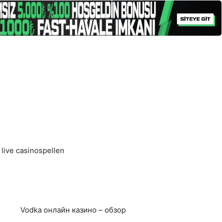
 live casinospellen
e
Vodka онлайн казино – обзор