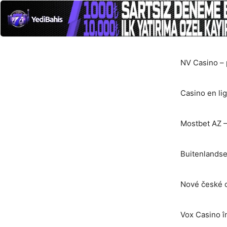
İçeriğe
atla
NV Casino – 
Casino en li
Mostbet AZ –
Buitenlandse 
Nové české o
Vox Casino î