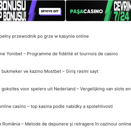
pełny przewodnik po grze w kasynie online
gne Yonibet – Programme de fidélité et tournois de casino
 bukmeker ve kazino Mostbet – Giriş rəsmi sayt
goksites voor spelers uit Nederland – Vergelijking van slots en
nline casino – top kasina podle nabídky a spolehlivosti
n România – Metode de depunere și retragere în cazinoul onlin