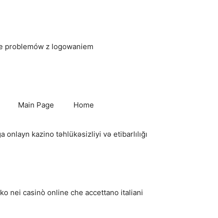
nie problemów z logowaniem
Main Page
Home
a onlayn kazino təhlükəsizliyi və etibarlılığı
ko nei casinò online che accettano italiani