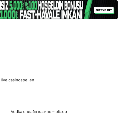
 live casinospellen
e
Vodka онлайн казино – обзор