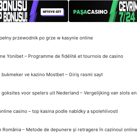
pełny przewodnik po grze w kasynie online
gne Yonibet – Programme de fidélité et tournois de casino
 bukmeker ve kazino Mostbet – Giriş rəsmi sayt
goksites voor spelers uit Nederland – Vergelijking van slots en
nline casino – top kasina podle nabídky a spolehlivosti
n România – Metode de depunere și retragere în cazinoul onlin