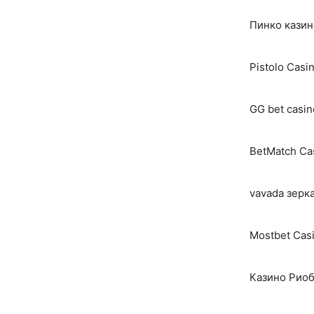
Пинко казин
Pistolo Casi
GG bet casin
BetMatch Cas
vavada зерк
Mostbet Casi
Казино Риоб