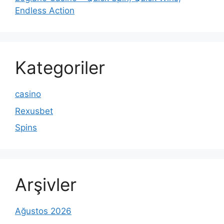
Endless Action
Kategoriler
casino
Rexusbet
Spins
Arşivler
Ağustos 2026