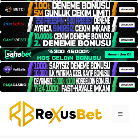
İçeriğe
atla
Menü