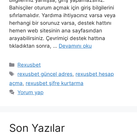
Bilgileriniz yanlışsa, giriş yapamazsınız.
Bahisçiler oturum açmak için giriş bilgilerini
sıfırlamalıdır. Yardıma ihtiyacınız varsa veya
herhangi bir sorunuz varsa, destek hattını
hemen web sitesinin ana sayfasından
arayabilirsiniz. Çevrimiçi destek hattına
tıkladıktan sonra, …
Devamını oku
Kategoriler
Rexusbet
Etiketler
rexusbet güncel adres
,
rexusbet hesap
açma
,
rexusbet şifre kurtarma
Yorum yap
Son Yazılar