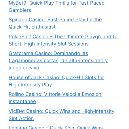
MyBet9: Quick‑Play Thrills for Fast‑Paced
Gamblers
Spinago Casino: Fast‑Paced Play for the
Quick‑Hit Enthusiast
PokieSurf Casino – The Ultimate Playground for
Short, High‑Intensity Slot Sessions
Gratorama Casino: Dominando las
tragamonedas cortas, de alta‑intensidad y
juego en vivo
House of Jack Casino: Quick‑Hit Slots for
High‑Intensity Play
Rollino Casino: Vittorie Veloci e Emozioni
Instantanee
ViciBet Casino: Quick Wins and High‑Intensity
Slot Action
Legiano Casino – Quick Spin, Quick Wins,