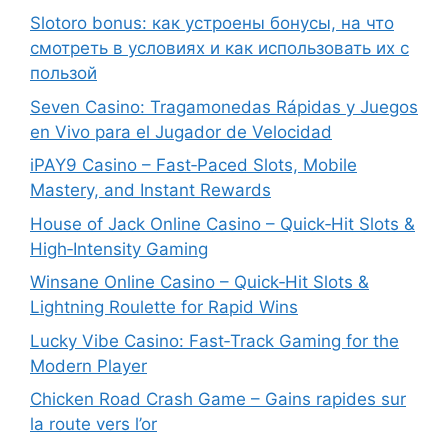
Slotoro bonus: как устроены бонусы, на что
смотреть в условиях и как использовать их с
пользой
Seven Casino: Tragamonedas Rápidas y Juegos
en Vivo para el Jugador de Velocidad
iPAY9 Casino – Fast‑Paced Slots, Mobile
Mastery, and Instant Rewards
House of Jack Online Casino – Quick‑Hit Slots &
High‑Intensity Gaming
Winsane Online Casino – Quick‑Hit Slots &
Lightning Roulette for Rapid Wins
Lucky Vibe Casino: Fast‑Track Gaming for the
Modern Player
Chicken Road Crash Game – Gains rapides sur
la route vers l’or