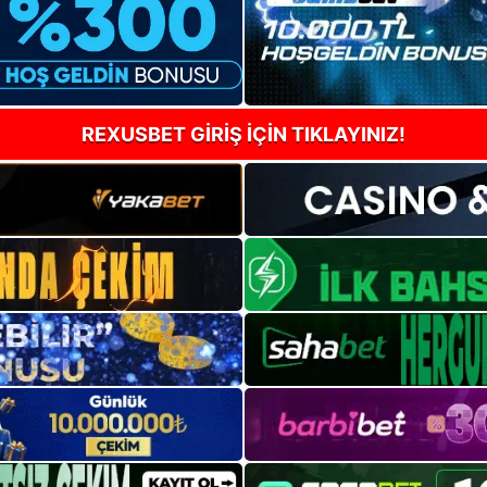
REXUSBET GİRİŞ İÇİN TIKLAYINIZ!