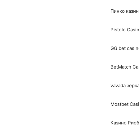
Пинко казин
Pistolo Casi
GG bet casin
BetMatch Cas
vavada зерк
Mostbet Casi
Казино Риоб