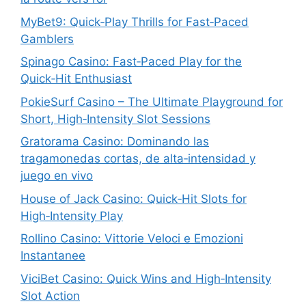
MyBet9: Quick‑Play Thrills for Fast‑Paced
Gamblers
Spinago Casino: Fast‑Paced Play for the
Quick‑Hit Enthusiast
PokieSurf Casino – The Ultimate Playground for
Short, High‑Intensity Slot Sessions
Gratorama Casino: Dominando las
tragamonedas cortas, de alta‑intensidad y
juego en vivo
House of Jack Casino: Quick‑Hit Slots for
High‑Intensity Play
Rollino Casino: Vittorie Veloci e Emozioni
Instantanee
ViciBet Casino: Quick Wins and High‑Intensity
Slot Action