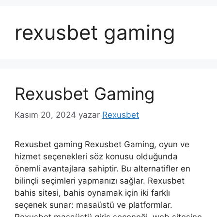
rexusbet gaming
Rexusbet Gaming
Kasım 20, 2024
yazar
Rexusbet
Rexusbet gaming Rexusbet Gaming, oyun ve
hizmet seçenekleri söz konusu olduğunda
önemli avantajlara sahiptir. Bu alternatifler en
bilinçli seçimleri yapmanızı sağlar. Rexusbet
bahis sitesi, bahis oynamak için iki farklı
seçenek sunar: masaüstü ve platformlar.