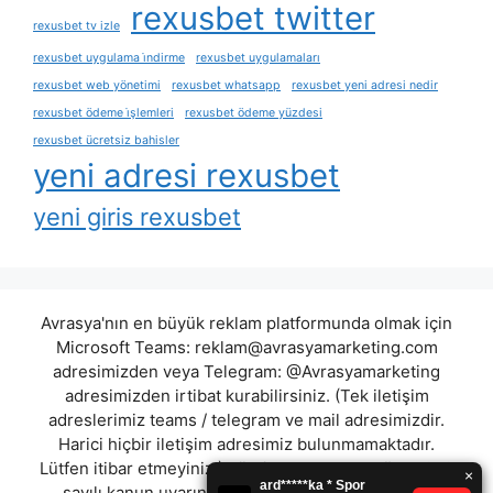
rexusbet twitter
rexusbet tv izle
rexusbet uygulama i̇ndirme
rexusbet uygulamaları
rexusbet web yönetimi
rexusbet whatsapp
rexusbet yeni adresi nedir
rexusbet ödeme i̇şlemleri
rexusbet ödeme yüzdesi
rexusbet ücretsiz bahisler
yeni adresi rexusbet
yeni giris rexusbet
Avrasya'nın en büyük reklam platformunda olmak için
Microsoft Teams:
reklam@avrasyamarketing.com
adresimizden veya Telegram: @Avrasyamarketing
adresimizden irtibat kurabilirsiniz. (Tek iletişim
adreslerimiz teams / telegram ve mail adresimizdir.
Harici hiçbir iletişim adresimiz bulunmamaktadır.
Lütfen itibar etmeyiniz.) Türkiye yasalarına göre 7258
sayılı kanun uyarınca yasa dışı bahis oynamanın