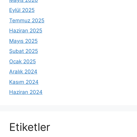
Eylül 2025
Temmuz 2025
Haziran 2025
Mayıs 2025
Şubat 2025
Ocak 2025
Aralık 2024
Kasım 2024
Haziran 2024
Etiketler