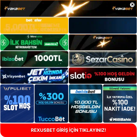
×
REXUSBET GİRİŞ İÇİN TIKLAYINIZ!